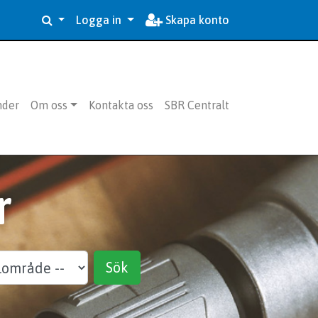
Logga in
Skapa konto
nder
Om oss
Kontakta oss
SBR Centralt
r
Sök