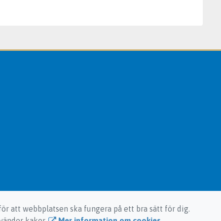
ör att webbplatsen ska fungera på ett bra sätt för dig.
nvänder kakor.
Mer information om cookies
.