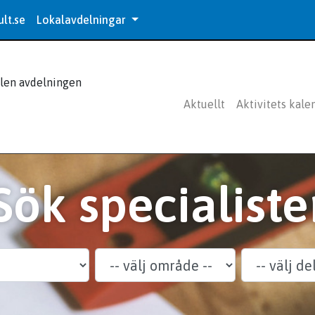
lt.se
Lokalavdelningar
len avdelningen
Aktuellt
Aktivitets kale
Sök specialiste
Delområde
Specialitet