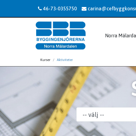
46-73-0355750
carina@cefbyggkonsu
Norra Mälarda
Kurser
Aktiviteter
Område