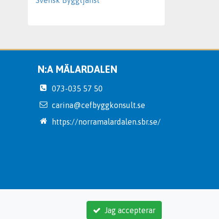
Svensk Byggtjänst
N:A MÄLARDALEN
073-035 57 50
carina@cefbyggkonsult.se
https://norramalardalen.sbr.se/
Jag accepterar